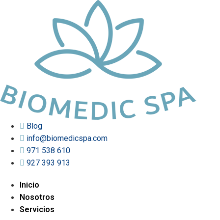
Ir
al
contenido
Blog
info@biomedicspa.com
971 538 610
927 393 913
Inicio
Nosotros
Servicios